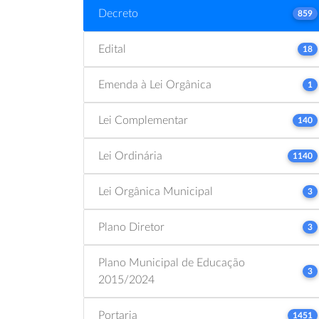
Decreto
859
Edital
18
Emenda à Lei Orgânica
1
Lei Complementar
140
Lei Ordinária
1140
Lei Orgânica Municipal
3
Plano Diretor
3
Plano Municipal de Educação
3
2015/2024
Portaria
1451