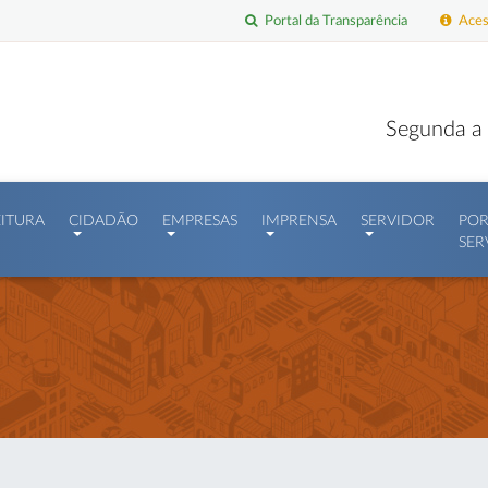
Portal da Transparência
Acess
Segunda a 
EITURA
CIDADÃO
EMPRESAS
IMPRENSA
SERVIDOR
POR
SER