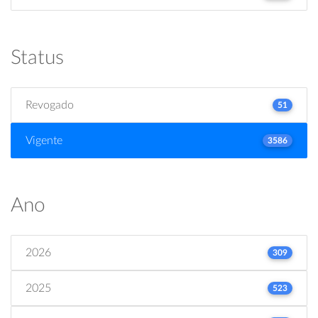
Status
Revogado
51
Vigente
3586
Ano
2026
309
2025
523