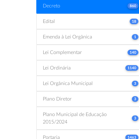
Decreto
860
Edital
18
Emenda à Lei Orgânica
1
Lei Complementar
140
Lei Ordinária
1140
Lei Orgânica Municipal
3
Plano Diretor
3
Plano Municipal de Educação
3
2015/2024
Portaria
1463