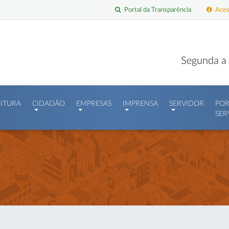
Portal da Transparência
Acess
Segunda a 
EITURA
CIDADÃO
EMPRESAS
IMPRENSA
SERVIDOR
POR
SER