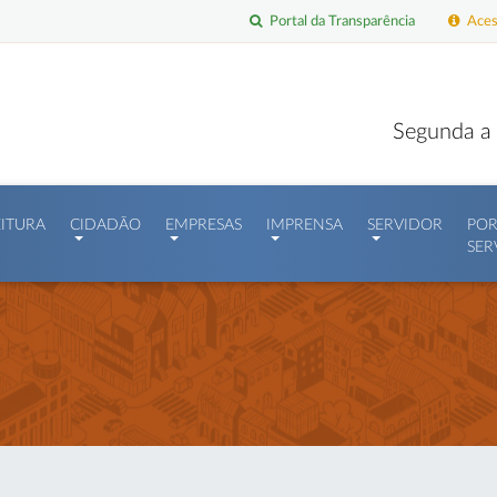
Portal da Transparência
Acess
Segunda a 
EITURA
CIDADÃO
EMPRESAS
IMPRENSA
SERVIDOR
POR
SER