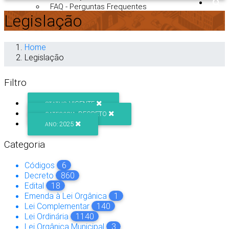
FAQ - Perguntas Frequentes
Legislação
Home
Legislação
Filtro
VIGENTE
STATUS:
DECRETO
CATEGORIA:
2025
ANO:
Categoria
Códigos
6
Decreto
860
Edital
18
Emenda à Lei Orgânica
1
Lei Complementar
140
Lei Ordinária
1140
Lei Orgânica Municipal
3