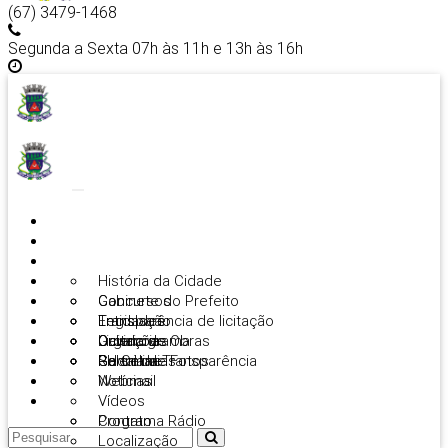
(67) 3479-1468
Segunda a Sexta 07h às 11h e 13h às 16h
PLANEJAMENTO E PRESTAÇÃO DE CONTAS DO SUS
Início
Prefeitura
Cidadão
História da Cidade
Empresas
Gabinete do Prefeito
Concursos
Imprensa
Legislação
Entidades
Transparência de licitação
Servidor
Organograma
Ouvidoria
Licitações
Galeria de Obras
Portal de Serviços
Secretarias
Portal da Transparência
Galeria de Fotos
RH Online
Publicações
Notícias
Webmail
Contatos
Vídeos
Programa Rádio
Contato
Localização