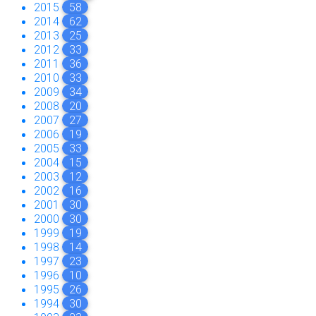
2015
58
2014
62
2013
25
2012
33
2011
36
2010
33
2009
34
2008
20
2007
27
2006
19
2005
33
2004
15
2003
12
2002
16
2001
30
2000
30
1999
19
1998
14
1997
23
1996
10
1995
26
1994
30