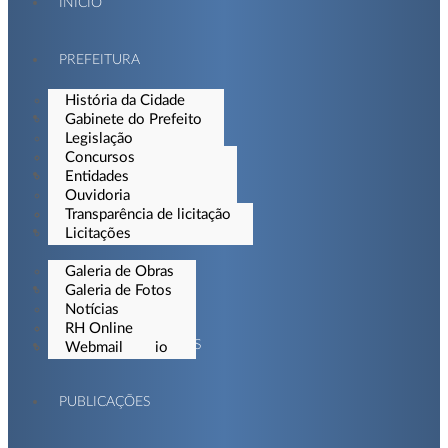
INÍCIO
PREFEITURA
História da Cidade
CIDADÃO
Gabinete do Prefeito
Legislação
Organograma
Concursos
EMPRESAS
Secretarias
Entidades
Ouvidoria
Portal da Transparência
Transparência de licitação
IMPRENSA
Licitações
Galeria de Obras
SERVIDOR
Galeria de Fotos
Notícias
Vídeos
RH Online
PORTAL DE SERVIÇOS
Programa Rádio
Webmail
PUBLICAÇÕES