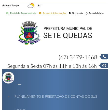
revisão do Tempo
21º
Portal da Transparência
Acesso à Informação
Ouvidoria
Acessibilidade
(67) 3479-1468
Segunda a Sexta 07h às 11h e 13h às 16h
PLANEJAMENTO E PRESTAÇÃO DE CONTAS DO SUS