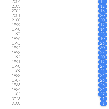
2004
15
2003
12
2002
16
2001
30
2000
30
1999
19
1998
14
1997
23
1996
10
1995
26
1994
30
1993
23
1992
30
1991
19
1990
27
1989
35
1988
36
1987
26
1986
26
1984
36
1983
27
0026
1
0000
1