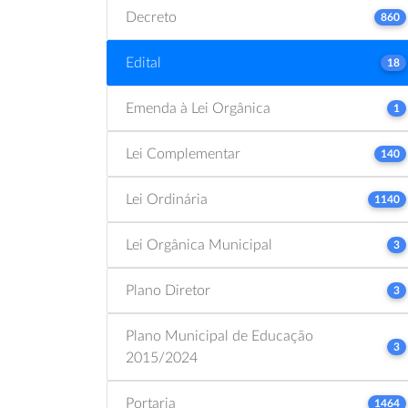
Decreto
860
Edital
18
Emenda à Lei Orgânica
1
Lei Complementar
140
Lei Ordinária
1140
Lei Orgânica Municipal
3
Plano Diretor
3
Plano Municipal de Educação
3
2015/2024
Portaria
1464