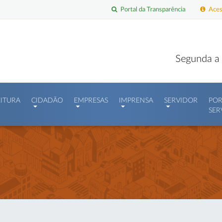
Portal da Transparência
Acess
Segunda a 
EITURA
CIDADÃO
EMPRESAS
IMPRENSA
SERVIDOR
POR
SER