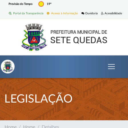
Previsão do Tempo
19º
Portal da Transparência
Acesso à Informação
Ouvidoria
Acessibilidade
LEGISLAÇÃO
Home
Home
Detalhes