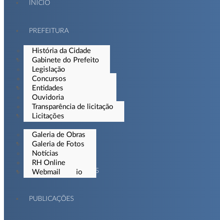
INÍCIO
PREFEITURA
História da Cidade
CIDADÃO
Gabinete do Prefeito
Legislação
Organograma
Concursos
EMPRESAS
Secretarias
Entidades
Ouvidoria
Portal da Transparência
Transparência de licitação
IMPRENSA
Licitações
Galeria de Obras
SERVIDOR
Galeria de Fotos
Notícias
Vídeos
RH Online
PORTAL DE SERVIÇOS
Programa Rádio
Webmail
PUBLICAÇÕES