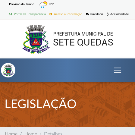
Previsão do Tempo
31º
Portal da Transparência
Acesso à Informação
Ouvidoria
Acessibilidade
LEGISLAÇÃO
Home
Home
Detalhes