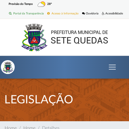
Previsão do Tempo
28º
Portal da Transparência
Acesso à Informação
Ouvidoria
Acessibilidade
LEGISLAÇÃO
Home
Home
Detalhes