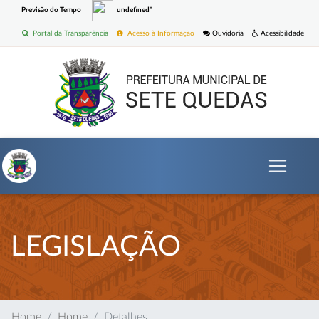
Previsão do Tempo
undefinedº
Portal da Transparência
Acesso à Informação
Ouvidoria
Acessibilidade
LEGISLAÇÃO
Home
Home
Detalhes