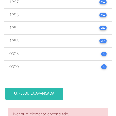
1987
26
1986
26
1984
36
1983
27
0026
1
0000
1
PESQUISA AVANÇADA
Nenhum elemento encontrado.