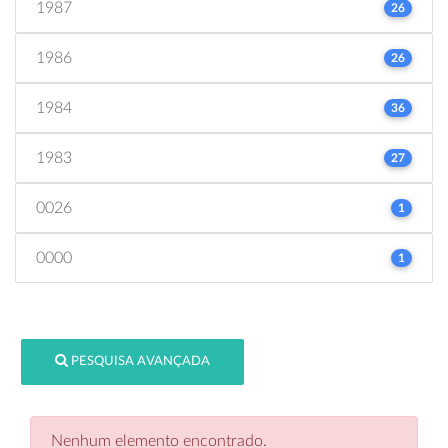
1987
26
1986
26
1984
36
1983
27
0026
1
0000
1
PESQUISA AVANÇADA
Nenhum elemento encontrado.