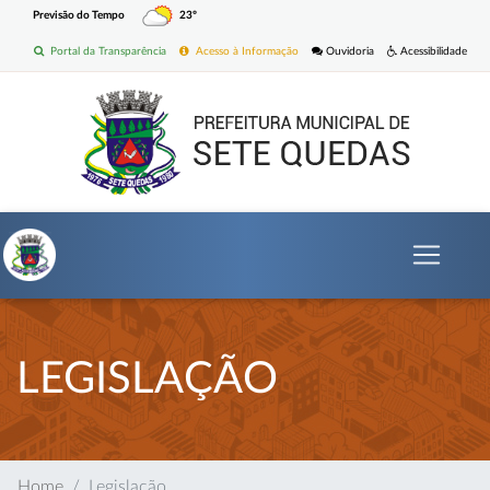
Previsão do Tempo
23º
Portal da Transparência
Acesso à Informação
Ouvidoria
Acessibilidade
LEGISLAÇÃO
Home
Legislação