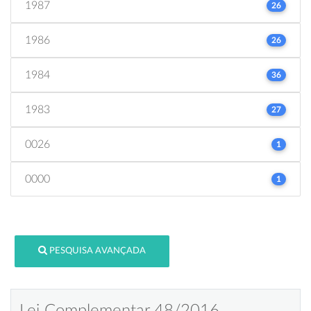
1987
26
1986
26
1984
36
1983
27
0026
1
0000
1
PESQUISA AVANÇADA
Lei Complementar 48/2016