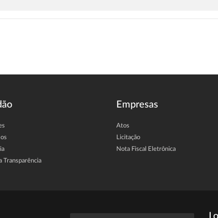
dão
Empresas
es
Atos
sos
Licitação
ia
Nota Fiscal Eletrônica
a Transparência
Lo