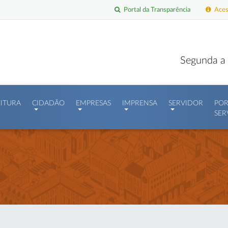
Portal da Transparência
Acess
Segunda a 
EITURA
CIDADÃO
EMPRESAS
IMPRENSA
SERVIDOR
POR
SER