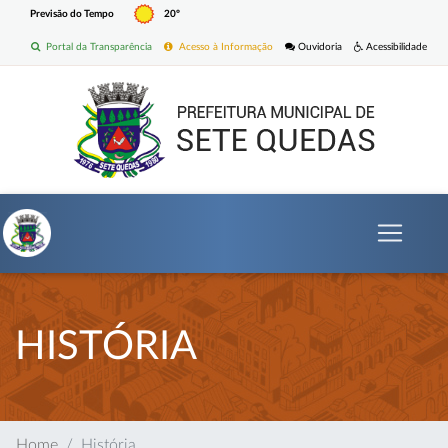
Previsão do Tempo
20º
Portal da Transparência
Acesso à Informação
Ouvidoria
Acessibilidade
HISTÓRIA
Home
História