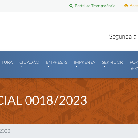
Portal da Transparência
Acess
Segunda a 
EITURA
CIDADÃO
EMPRESAS
IMPRENSA
SERVIDOR
POR
SER
IAL 0018/2023
/2023