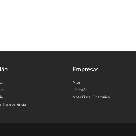
dão
Empresas
es
Atos
sos
Licitação
ia
Nota Fiscal Eletrônica
a Transparência