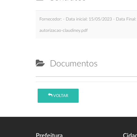
Fornecedor: - Data inicial: 15/05/2023 - Data Final
autorizacao-claudiney.pdf
Documentos
VOLTAR
Prefeitura
Cida