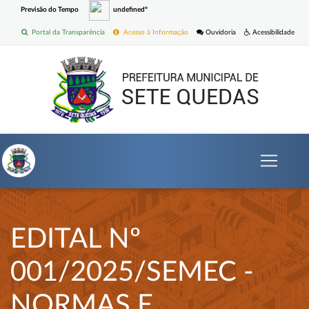
Previsão do Tempo
undefinedº
Portal da Transparência
Acesso à Informação
Ouvidoria
Acessibilidade
EDITAL Nº
001/2025/SEMEC -
NORMAS E