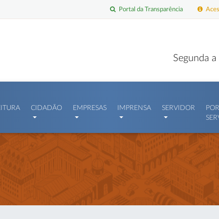
Portal da Transparência
Acess
Segunda a 
EITURA
CIDADÃO
EMPRESAS
IMPRENSA
SERVIDOR
POR
SER