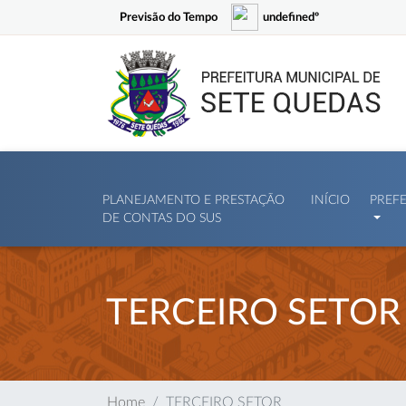
Previsão do Tempo
undefinedº
PLANEJAMENTO E PRESTAÇÃO
INÍCIO
PREF
DE CONTAS DO SUS
TERCEIRO SETOR
Home
TERCEIRO SETOR