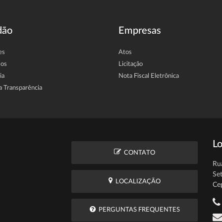
dão
Empresas
es
Atos
sos
Licitação
ia
Nota Fiscal Eletrônica
a Transparência
Lo
CONTATO
Ru
Se
LOCALIZAÇÃO
Ce
PERGUNTAS FREQUENTES