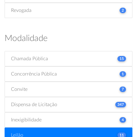
Revogada
2
Modalidade
Chamada Pública
15
Concorrência Pública
1
Convite
7
Dispensa de Licitação
347
Inexigibilidade
4
Leilão
11