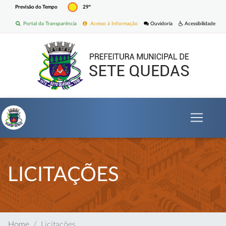
Previsão do Tempo
29º
Portal da Transparência
Acesso à Informação
Ouvidoria
Acessibilidade
LICITAÇÕES
Home
Licitações