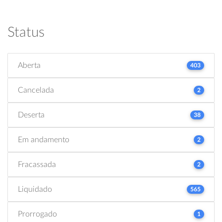
Status
Aberta
403
Cancelada
2
Deserta
38
Em andamento
2
Fracassada
2
Liquidado
565
Prorrogado
1